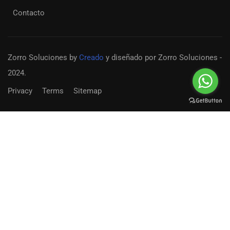
Contacto
Zorro Soluciones
by
Creado
y diseñado por Zorro Soluciones -
2024.
Privacy
Terms
Sitemap
Convertirse en un docente?
¡Únete a nuestro equipo de docentes en el colegio
Externado Porfirio Barba Jacob en Bogotá Clombia
EMPIEZA AHORA