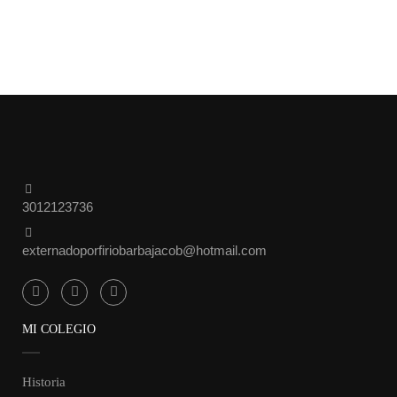
3012123736
externadoporfiriobarbajacob@hotmail.com
MI COLEGIO
Historia