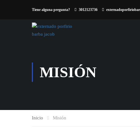
Tiene alguna pregunta?
3012123736
externadoporfiriob
MISIÓN
Inicio
Misión