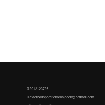
3012123736
externadoporfiriobarbajacob@hotmail.com