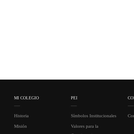
MI COLEGIO
PEI
CO
Historia
Símbolos Institucionales
Con
Misión
Valores para la