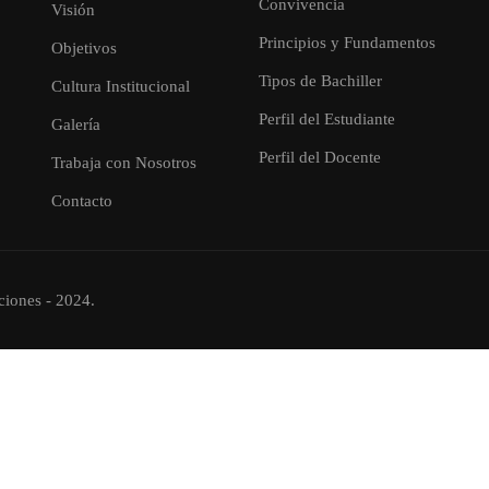
Convivencia
Visión
Principios y Fundamentos
Objetivos
Tipos de Bachiller
Cultura Institucional
Perfil del Estudiante
Galería
Perfil del Docente
Trabaja con Nosotros
Contacto
ciones - 2024.