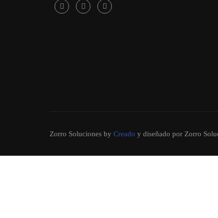
Zorro Soluciones
by
Creado
y diseñado por Zorro Solu