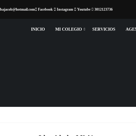
arbajacob@hotmail.com
Facebook
Instagram
Youtube
3012123736
INICIO
MI COLEGIO
SERVICIOS
AGE