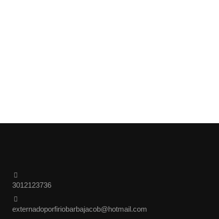
3012123736
externadoporfiriobarbajacob@hotmail.com