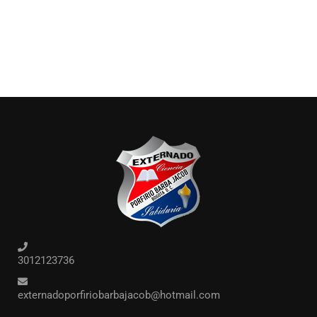
3012123736
externadoporfiriobarbajacob@hotmail.com