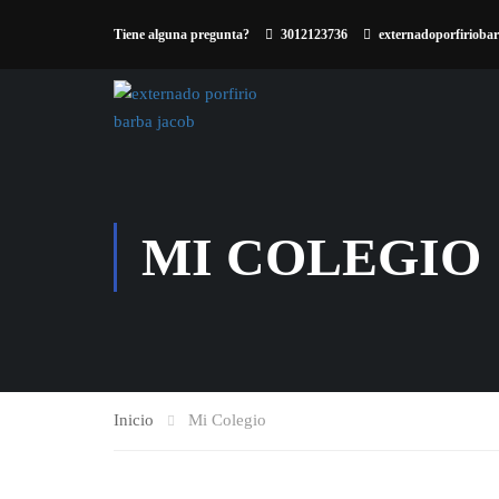
Tiene alguna pregunta?
3012123736
externadoporfiriob
MI COLEGIO
Inicio
Mi Colegio