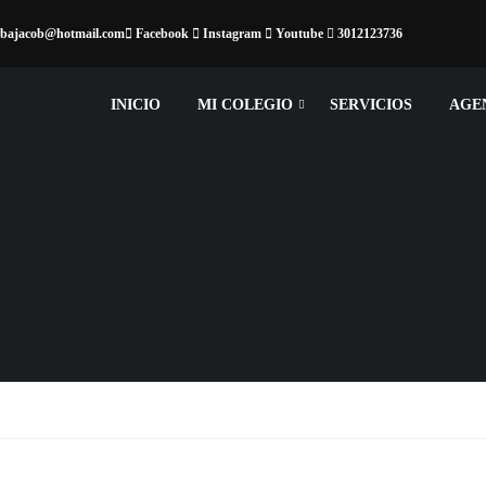
arbajacob@hotmail.com
Facebook
Instagram
Youtube
3012123736
INICIO
MI COLEGIO
SERVICIOS
AGE