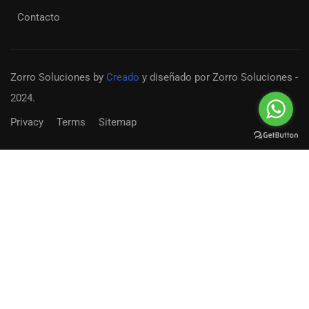
Contacto
Zorro Soluciones
by
Creado
y diseñado por Zorro Soluciones -
2024.
Privacy
Terms
Sitemap
Convertirse en un docente?
¡Únete a nuestro equipo de docentes en el colegio
Externado Porfirio Barba Jacob en Bogotá Clombia
EMPIEZA AHORA