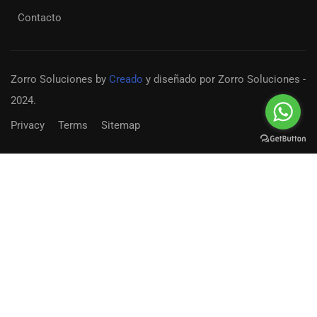
Contacto
Zorro Soluciones
by
Creado
y diseñado por Zorro Soluciones -
2024.
Privacy
Terms
Sitemap
Convertirse en un docente?
¡Únete a nuestro equipo de docentes en el colegio
Externado Porfirio Barba Jacob en Bogotá Clombia
EMPIEZA AHORA