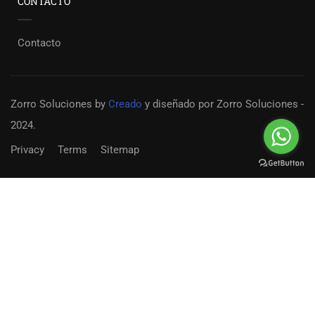
CONTACTO
Contacto
Zorro Soluciones
by
Creado
y diseñado por Zorro Soluciones -
2024.
Privacy
Terms
Sitemap
Convertirse en un docente?
¡Únete a nuestro equipo de docentes en el colegio
Externado Porfirio Barba Jacob en Bogotá Clombia