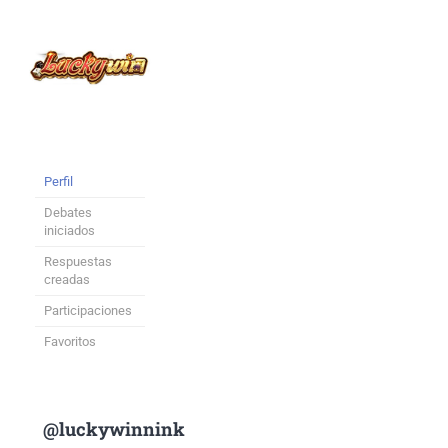
Perfil
Debates
iniciados
Respuestas
creadas
Participaciones
Favoritos
@luckywinnink