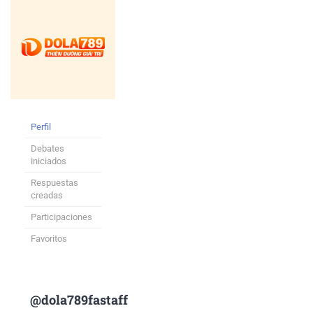
Perfil
Debates
iniciados
Respuestas
creadas
Participaciones
Favoritos
@dola789fastaff