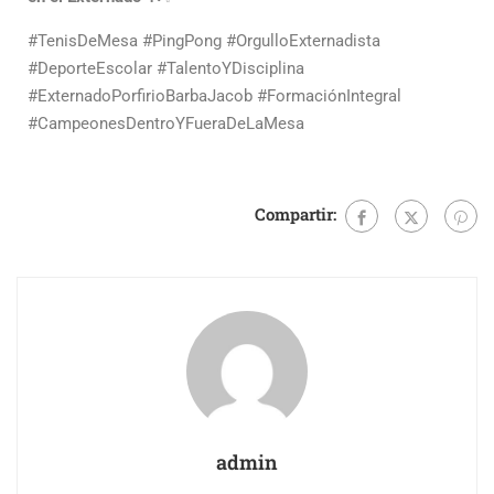
#TenisDeMesa #PingPong #OrgulloExternadista
#DeporteEscolar #TalentoYDisciplina
#ExternadoPorfirioBarbaJacob #FormaciónIntegral
#CampeonesDentroYFueraDeLaMesa
Compartir:
admin