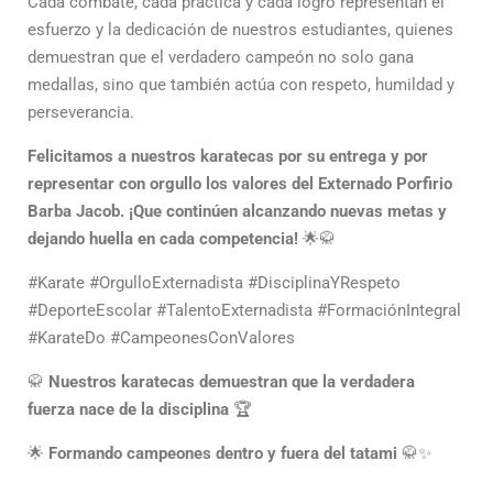
Cada combate, cada práctica y cada logro representan el
esfuerzo y la dedicación de nuestros estudiantes, quienes
demuestran que el verdadero campeón no solo gana
medallas, sino que también actúa con respeto, humildad y
perseverancia.
Felicitamos a nuestros karatecas por su entrega y por
representar con orgullo los valores del Externado Porfirio
Barba Jacob. ¡Que continúen alcanzando nuevas metas y
dejando huella en cada competencia!
🌟🥋
#Karate #OrgulloExternadista #DisciplinaYRespeto
#DeporteEscolar #TalentoExternadista #FormaciónIntegral
#KarateDo #CampeonesConValores
🥋
Nuestros karatecas demuestran que la verdadera
fuerza nace de la disciplina
🏆
🌟
Formando campeones dentro y fuera del tatami
🥋✨