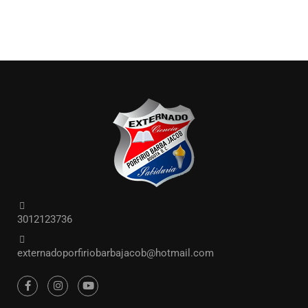
3012123736
externadoporfiriobarbajacob@hotmail.com