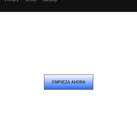
Convertirse en un docente?
¡Únete a nuestro equipo de docentes en el colegio Externado
Porfirio Barba Jacob en Bogotá Clombia
EMPIEZA AHORA