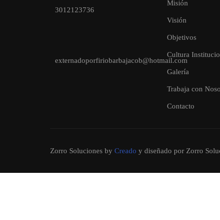
Misión
3012123736
Visión
Objetivos
Cultura Instituci
externadoporfiriobarbajacob@hotmail.com
Galería
Trabaja con Noso
Contacto
Zorro Soluciones
by
Creado
y diseñado por Zorro Solu