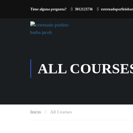
Tiene alguna pregunta?
3012123736
externadoporfiriob
ALL COURSE
Inicio
All Courses