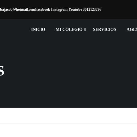
arbajacob@hotmail.com
Facebook
Instagram
Youtube
3012123736
INICIO
MI COLEGIO
SERVICIOS
AGE
S