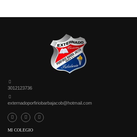
3012123736
externadoporfiriobarbajacob@hotmail.com
MI COLEGIO