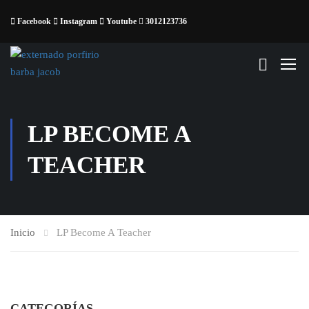
Facebook
Instagram
Youtube
3012123736
LP BECOME A
TEACHER
Inicio
LP Become A Teacher
CATEGORÍAS