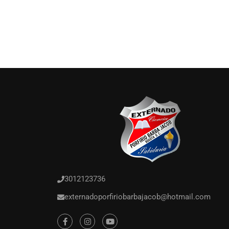
3012123736
externadoporfiriobarbajacob@hotmail.com