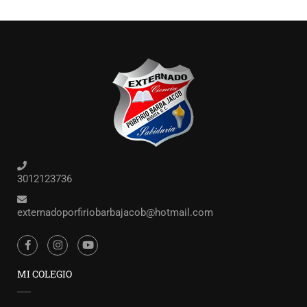
3012123736
externadoporfiriobarbajacob@hotmail.com
MI COLEGIO